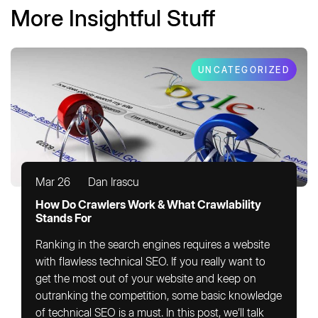
More Insightful Stuff
UNCATEGORIZED
Mar 26
Dan Irascu
How Do Crawlers Work & What Crawlability
Stands For
Ranking in the search engines requires a website
with flawless technical SEO. If you really want to
get the most out of your website and keep on
outranking the competition, some basic knowledge
of technical SEO is a must. In this post, we’ll talk