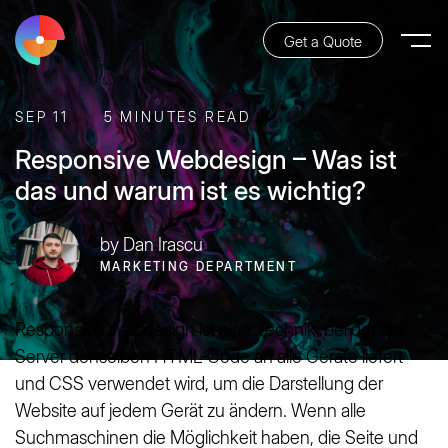
Get a Quote
SEP 11
5 MINUTES READ
Responsive Webdesign – Was ist
das und warum ist es wichtig?
by Dan Irascu
MARKETING DEPARTMENT
Responsive Webdesign ist eine Technik, bei der der
Server denselben HTML-Code an alle Geräte liefert
und CSS verwendet wird, um die Darstellung der
Website auf jedem Gerät zu ändern. Wenn alle
Suchmaschinen die Möglichkeit haben, die Seite und